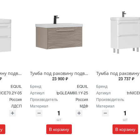
Тумба под раковину подвесная EQUIL Найс 70 см tpNICE70.2Y-05 белая
Тумба под раковину подвесная EQUIL Глеам 80.1Я/Gleam 80.1Y амарок/дуб вотан tpGLEAM80.1Y-25
₽
23 900 ₽
23 737 ₽
EQUIL
Бренд
EQUIL
Бренд
NICE70.2Y-05
Артикул
tpGLEAM80.1Y-25
Артикул
tnNICE
Россия
Производитель
Россия
Производитель
ЛДСП
Материал
МДФ
Материал
шт
шт
ну
В корзину
В корзину