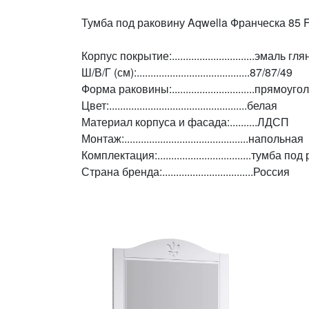
Тумба под раковину Aqwella Франческа 85
Корпус покрытие:..............................эмаль г
Ш/В/Г (см):.........................................87/87/49
Форма раковины:..............................прямоуг
Цвет:..................................................белая
Материал корпуса и фасада:..........ЛДСП
Монтаж:.............................................напольная
Комплектация:..................................тум
Страна бренда:.................................Россия