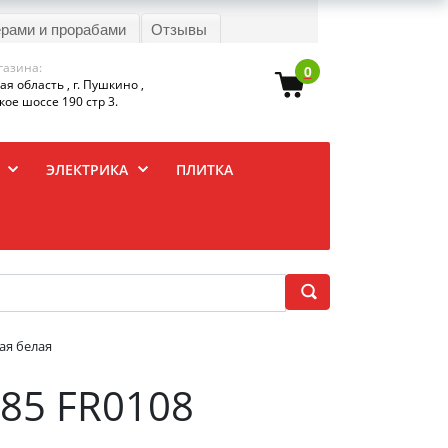
ерами и прорабами
Отзывы
газина:
0
я область , г. Пушкино ,
ое шоссе 190 стр 3.
ЭЛЕКТРИКА
ПЛИТКА
ая белая
 85 FR0108