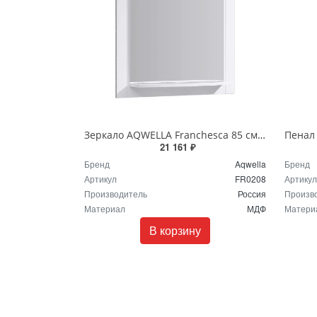
Зеркало AQWELLA Franchesca 85 см Белый FR0208
21 161 ₽
Бренд
Aqwella
Бренд
Артикул
FR0208
Артикул
Производитель
Россия
Произв
Материал
МДФ
Матери
В корзину