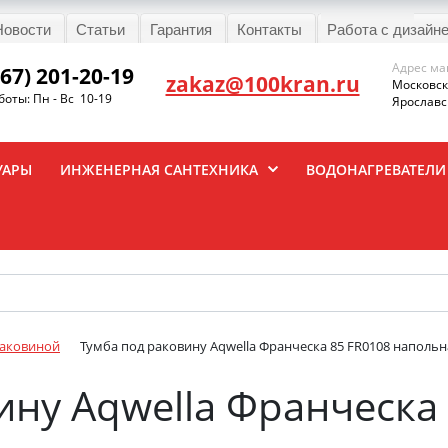
Новости
Статьи
Гарантия
Контакты
Работа с дизайн
Адрес ма
967) 201-20-19
zakaz@100kran.ru
Московска
оты: Пн - Вс 10-19
Ярославск
УАРЫ
ИНЖЕНЕРНАЯ САНТЕХНИКА
ВОДОНАГРЕВАТЕЛИ
раковиной
Тумба под раковину Aqwella Франческа 85 FR0108 напольн
ину Aqwella Франческа