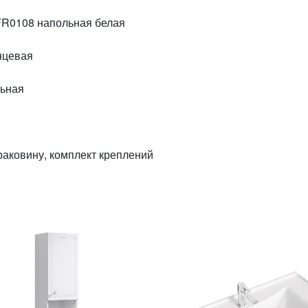
 FR0108 напольная белая
лянцевая
ольная
ба под раковину, комплект креплений