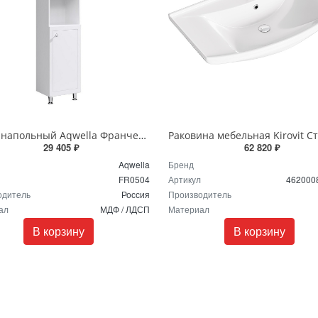
Пенал напольный Aqwella Франческа 40 FR0504 белый
29 405 ₽
62 820 ₽
Aqwella
Бренд
FR0504
Артикул
462000
одитель
Россия
Производитель
ал
МДФ / ЛДСП
Материал
В корзину
В корзину