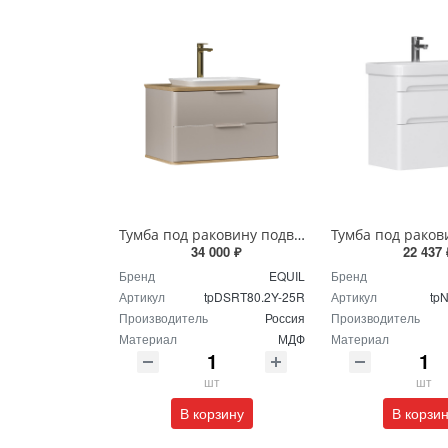
Тумба под раковину подвесная EQUIL Десерт 80.2Я/Desert 80.2Y с ручками в цвет амарок tpDSRT80.2Y-25R амарок/дуб
34 000 ₽
22 437 
Бренд
EQUIL
Бренд
Артикул
tpDSRT80.2Y-25R
Артикул
tp
Производитель
Россия
Производитель
Материал
МДФ
Материал
шт
шт
В корзину
В корзи