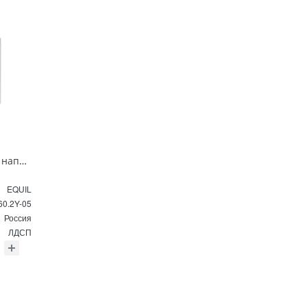
Тумба под раковину напольная EQUIL Найс 60 см tnNICE60.2Y-05 белая
EQUIL
60.2Y-05
Россия
ЛДСП