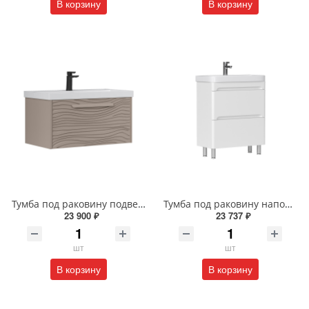
В корзину
В корзину
Тумба под раковину подвесная EQUIL Глеам 80.1Я/Gleam 80.1Y амарок/дуб вотан tpGLEAM80.1Y-25
Тумба под раковину напольная EQUIL Найс 60 см tnNICE60.2Y-05 белая
23 900 ₽
23 737 ₽
шт
шт
В корзину
В корзину