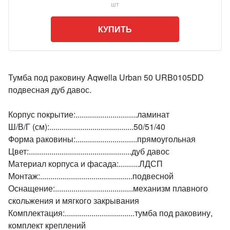
шт
КУПИТЬ
Тумба под раковину Aqwella Urban 50 URB0105DD
подвесная дуб давос.
Корпус покрытие:..............................ламинат
Ш/В/Г (см):.........................................50/51/40
Форма раковины:..............................прямоугольная
Цвет:..................................................дуб давос
Материал корпуса и фасада:..........ЛДСП
Монтаж:.............................................подвесной
Оснащение:......................................механизм плавного
скольжения и мягкого закрывания
Комплектация:..................................тумба под раковину,
комплект креплений