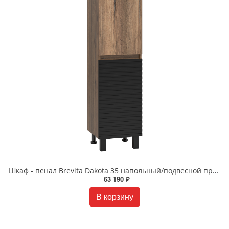
Шкаф - пенал Brevita Dakota 35 напольный/подвесной правый черный DAK-050350-19/02П
63 190 ₽
В корзину