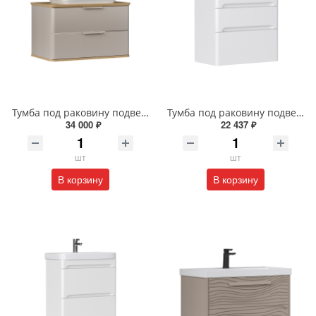
Тумба под раковину подвесная EQUIL Десерт 80.2Я/Desert 80.2Y с ручками в цвет амарок tpDSRT80.2Y-25R амарок/дуб
Тумба под раковину подвесная EQUIL Найс 70 см tpNICE70.2Y-05 белая
34 000 ₽
22 437 ₽
шт
шт
В корзину
В корзину