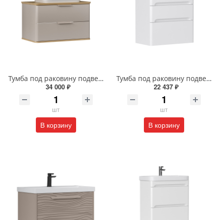
Тумба под раковину подвесная EQUIL Десерт 80.2Я/Desert 80.2Y с ручками в цвет амарок tpDSRT80.2Y-25R амарок/дуб
Тумба под раковину подвесная EQUIL Найс 70 см tpNICE70.2Y-05 белая
34 000 ₽
22 437 ₽
шт
шт
В корзину
В корзину