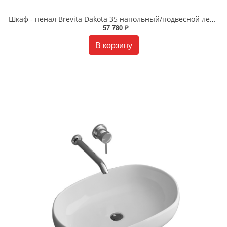
Шкаф - пенал Brevita Dakota 35 напольный/подвесной левый белый DAK-050350-19/01Л
57 780 ₽
В корзину