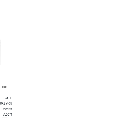
Тумба под раковину напольная EQUIL Найс 60 см tnNICE60.2Y-05 белая
EQUIL
60.2Y-05
Россия
ЛДСП