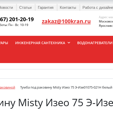
Новости
Статьи
Гарантия
Контакты
Работа с дизайн
Адрес ма
967) 201-20-19
zakaz@100kran.ru
Московска
оты: Пн - Вс 10-19
Ярославск
УАРЫ
ИНЖЕНЕРНАЯ САНТЕХНИКА
ВОДОНАГРЕВАТЕЛИ
раковиной
Тумба под раковину Misty Изео 75 Э-Изе01075-021Н белый
ину Misty Изео 75 Э-Из