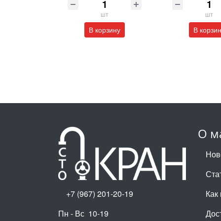
шт
шт
В корзину
В корзи
О м
Нов
Ста
+7 (967) 201-20-19
Как 
Пн - Вс 10-19
Дос