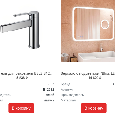
Смеситель для раковины BELZ B12612 хром
5 238 ₽
14 620 ₽
BELZ
Бренд
C
B12612
Артикул
одитель
Китай
Производитель
ал
латунь
Материал
В корзину
В корзину