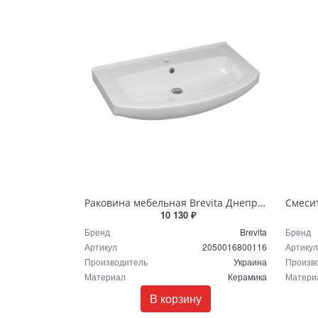
Раковина мебельная Brevita Днепрокерамика Изео - 75 белая 2050016800116
10 130 ₽
Бренд
Brevita
Бренд
Артикул
2050016800116
Артикул
Производитель
Украина
Произв
Материал
Керамика
Матери
В корзину