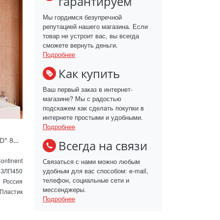
гарантируем
Мы гордимся безупречной
репутацией нашего магазина. Если
товар не устроит вас, вы всегда
сможете вернуть деньги.
Подробнее
Как купить
Ваш первый заказ в интернет-
магазине? Мы с радостью
подскажем как сделать покупки в
интернете простыми и удобными.
Подробнее
Зеркало с подсветкой "Bliss LED" 800x600 ЗЛП450
Всегда на связи
ontinent
Связаться с нами можно любым
удобным для вас способом: e-mail,
ЗЛП450
телефон, социальные сети и
Россия
мессенджеры.
Пластик
Подробнее