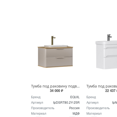
Тумба под раковину подвесная EQUIL Десерт 80.2Я/Desert 80.2Y с ручками в цвет амарок tpDSRT80.2Y-25R амарок/дуб
34 000 ₽
22 437 
Бренд
EQUIL
Бренд
Артикул
tpDSRT80.2Y-25R
Артикул
tp
Производитель
Россия
Производитель
Материал
МДФ
Материал