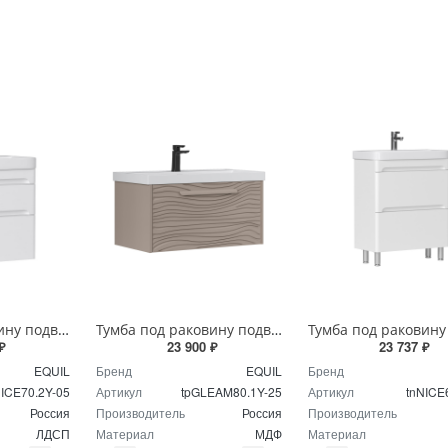
Тумба под раковину подвесная EQUIL Найс 70 см tpNICE70.2Y-05 белая
Тумба под раковину подвесная EQUIL Глеам 80.1Я/Gleam 80.1Y амарок/дуб вотан tpGLEAM80.1Y-25
₽
23 900 ₽
23 737 ₽
EQUIL
Бренд
EQUIL
Бренд
NICE70.2Y-05
Артикул
tpGLEAM80.1Y-25
Артикул
tnNICE
Россия
Производитель
Россия
Производитель
ЛДСП
Материал
МДФ
Материал