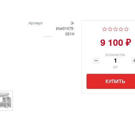
Артикул
Э-
Изе01075-
021Н
9 100 ₽
Количество
шт
КУПИТЬ