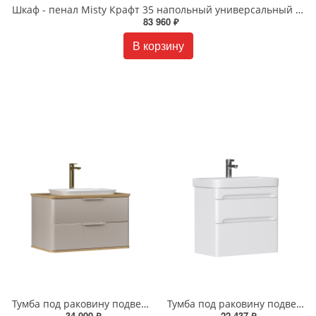
Шкаф - пенал Misty Крафт 35 напольный универсальный П-Кра-05035-01Пр
83 960 ₽
В корзину
Тумба под раковину подвесная EQUIL Десерт 80.2Я/Desert 80.2Y с ручками в цвет амарок tpDSRT80.2Y-25R амарок/дуб
Тумба под раковину подвесная EQUIL Найс 70 см tpNICE70.2Y-05 белая
34 000 ₽
22 437 ₽