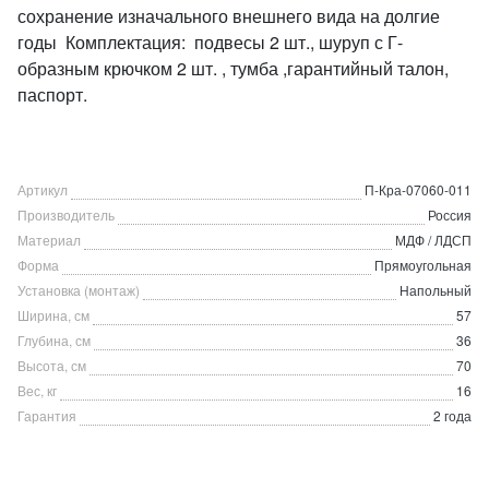
сохранение изначального внешнего вида на долгие
годы Комплектация: подвесы 2 шт., шуруп с Г-
образным крючком 2 шт. , тумба ,гарантийный талон,
паспорт.
Артикул
П-Кра-07060-011
Производитель
Россия
Материал
МДФ / ЛДСП
Форма
Прямоугольная
Установка (монтаж)
Напольный
Ширина, см
57
Глубина, см
36
Высота, см
70
Вес, кг
16
Гарантия
2 года