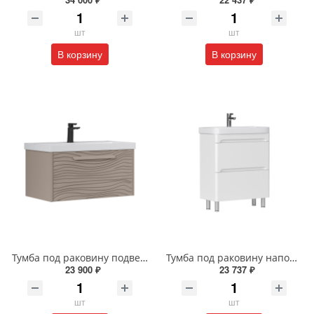
шт
шт
В корзину
В корзину
Тумба под раковину подвесная EQUIL Глеам 80.1Я/Gleam 80.1Y амарок/дуб вотан tpGLEAM80.1Y-25
Тумба под раковину напольная EQUIL Найс 60 см tnNICE60.2Y-05 белая
23 900 ₽
23 737 ₽
шт
шт