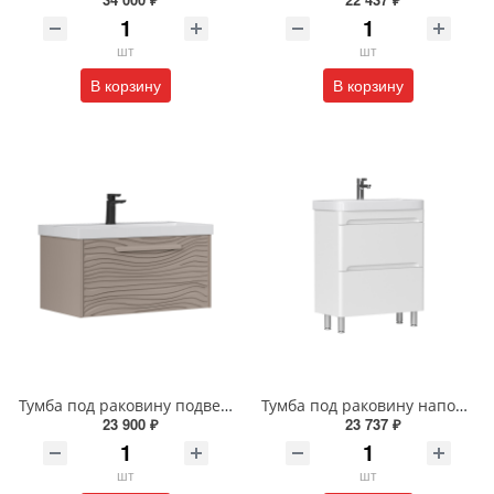
шт
шт
В корзину
В корзину
Тумба под раковину подвесная EQUIL Глеам 80.1Я/Gleam 80.1Y амарок/дуб вотан tpGLEAM80.1Y-25
Тумба под раковину напольная EQUIL Найс 60 см tnNICE60.2Y-05 белая
23 900 ₽
23 737 ₽
шт
шт