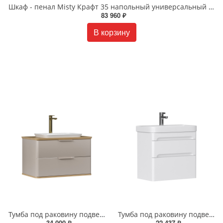
Шкаф - пенал Misty Крафт 35 напольный универсальный П-Кра-05035-01Пр
83 960 ₽
В корзину
Тумба под раковину подвесная EQUIL Десерт 80.2Я/Desert 80.2Y с ручками в цвет амарок tpDSRT80.2Y-25R амарок/дуб
Тумба под раковину подвесная EQUIL Найс 70 см tpNICE70.2Y-05 белая
34 000 ₽
22 437 ₽