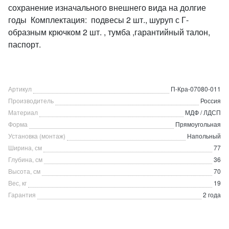
сохранение изначального внешнего вида на долгие
годы Комплектация: подвесы 2 шт., шуруп с Г-
образным крючком 2 шт. , тумба ,гарантийный талон,
паспорт.
Артикул
П-Кра-07080-011
Производитель
Россия
Материал
МДФ / ЛДСП
Форма
Прямоугольная
Установка (монтаж)
Напольный
Ширина, см
77
Глубина, см
36
Высота, см
70
Вес, кг
19
Гарантия
2 года