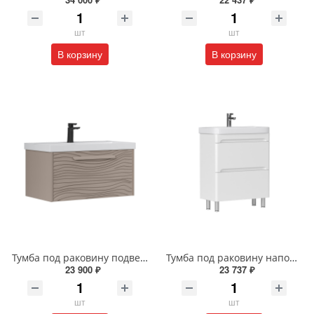
шт
шт
В корзину
В корзину
Тумба под раковину подвесная EQUIL Глеам 80.1Я/Gleam 80.1Y амарок/дуб вотан tpGLEAM80.1Y-25
Тумба под раковину напольная EQUIL Найс 60 см tnNICE60.2Y-05 белая
23 900 ₽
23 737 ₽
шт
шт