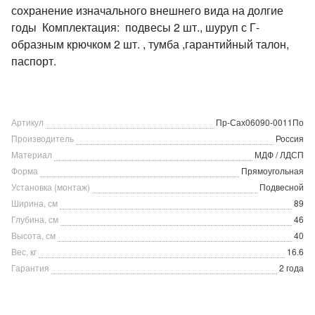
сохранение изначального внешнего вида на долгие
годы Комплектация: подвесы 2 шт., шуруп с Г-
образным крючком 2 шт. , тумба ,гарантийный талон,
паспорт.
Артикул
Пр-Сах06090-0011По
Производитель
Россия
Материал
МДФ / ЛДСП
Форма
Прямоугольная
Установка (монтаж)
Подвесной
Ширина, см
89
Глубина, см
46
Высота, см
40
Вес, кг
16.6
Гарантия
2 года