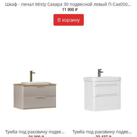
Шкаф - пенал Misty Сахара 30 подвесной левый П-Сах0501-01П
11 900 ₽
В корзину
Тумба под раковину подвесная EQUIL Десерт 80.2Я/Desert 80.2Y с ручками в цвет амарок tpDSRT80.2Y-25R амарок/дуб
Тумба под раковину подвесная EQUIL Найс 70 см tpNICE70.2Y-05 белая
34 000 ₽
22 437 ₽