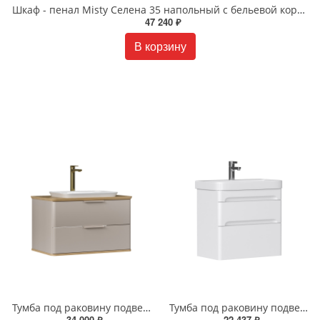
Шкаф - пенал Misty Селена 35 напольный с бельевой корзиной правый П-Сел05035-01БкП
47 240 ₽
В корзину
Тумба под раковину подвесная EQUIL Десерт 80.2Я/Desert 80.2Y с ручками в цвет амарок tpDSRT80.2Y-25R амарок/дуб
Тумба под раковину подвесная EQUIL Найс 70 см tpNICE70.2Y-05 белая
34 000 ₽
22 437 ₽