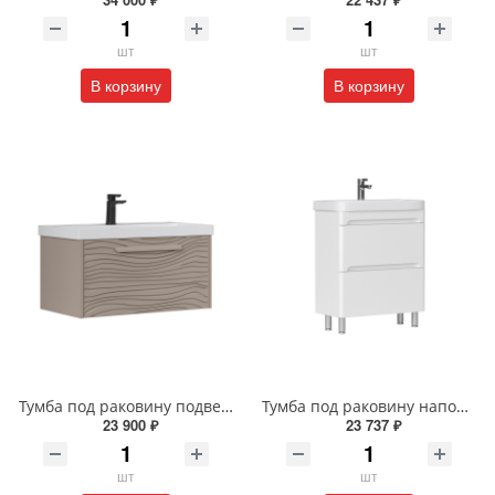
шт
шт
В корзину
В корзину
Тумба под раковину подвесная EQUIL Глеам 80.1Я/Gleam 80.1Y амарок/дуб вотан tpGLEAM80.1Y-25
Тумба под раковину напольная EQUIL Найс 60 см tnNICE60.2Y-05 белая
23 900 ₽
23 737 ₽
шт
шт