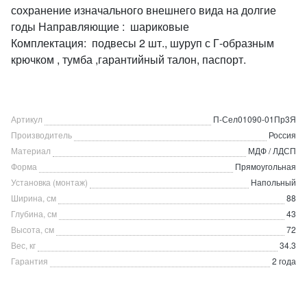
сохранение изначального внешнего вида на долгие
годы Направляющие : шариковые
Комплектация: подвесы 2 шт., шуруп с Г-образным
крючком , тумба ,гарантийный талон, паспорт.
Артикул
П-Сел01090-01Пр3Я
Производитель
Россия
Материал
МДФ / ЛДСП
Форма
Прямоугольная
Установка (монтаж)
Напольный
Ширина, см
88
Глубина, см
43
Высота, см
72
Вес, кг
34.3
Гарантия
2 года