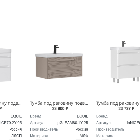
Тумба под раковину подвесная EQUIL Найс 70 см tpNICE70.2Y-05 белая
Тумба под раковину подвесная EQUIL Глеам 80.1Я/Gleam 80.1Y амарок/дуб вотан tpGLEAM80.1Y-25
₽
23 900 ₽
23 737 ₽
EQUIL
Бренд
EQUIL
Бренд
NICE70.2Y-05
Артикул
tpGLEAM80.1Y-25
Артикул
tnNICE
Россия
Производитель
Россия
Производитель
ЛДСП
Материал
МДФ
Материал