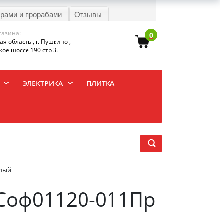
ерами и прорабами
Отзывы
газина:
0
я область , г. Пушкино ,
ое шоссе 190 стр 3.
ЭЛЕКТРИКА
ПЛИТКА
елый
-Соф01120-011Пр