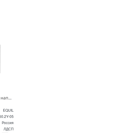
Тумба под раковину напольная EQUIL Найс 60 см tnNICE60.2Y-05 белая
EQUIL
60.2Y-05
Россия
ЛДСП