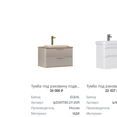
Тумба под раковину подвесная EQUIL Десерт 80.2Я/Desert 80.2Y с ручками в цвет амарок tpDSRT80.2Y-25R амарок/дуб
34 000 ₽
22 437 
Бренд
EQUIL
Бренд
Артикул
tpDSRT80.2Y-25R
Артикул
tp
Производитель
Россия
Производитель
Материал
МДФ
Материал