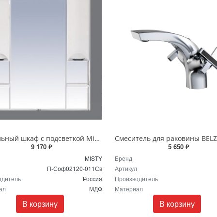
Зеркальный шкаф с подсветкой Misty София 120 П-Соф02120-011Св
9 170 ₽
5 650 ₽
MISTY
Бренд
П-Соф02120-011Св
Артикул
одитель
Россия
Производитель
ал
МДФ
Материал
В корзину
В корзину