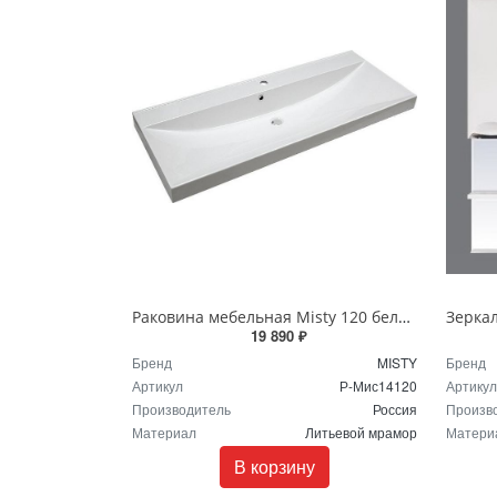
Раковина мебельная Misty 120 белая Р-Мис14120
19 890 ₽
Бренд
MISTY
Бренд
Артикул
Р-Мис14120
Артикул
Производитель
Россия
Произв
Материал
Литьевой мрамор
Матери
В корзину