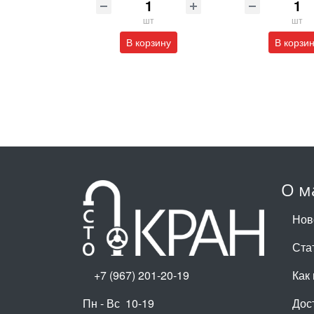
шт
шт
В корзину
В корзи
О м
Нов
Ста
+7 (967) 201-20-19
Как 
Пн - Вс 10-19
Дос