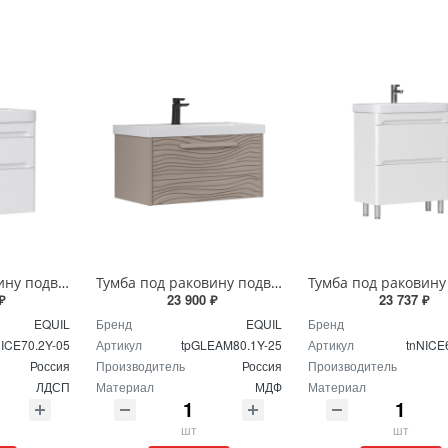
Тумба под раковину подвесная EQUIL Найс 70 см tpNICE70.2Y-05 белая
Тумба под раковину подвесная EQUIL Глеам 80.1Я/Gleam 80.1Y амарок/дуб вотан tpGLEAM80.1Y-25
₽
23 900 ₽
23 737 ₽
EQUIL
Бренд
EQUIL
Бренд
NICE70.2Y-05
Артикул
tpGLEAM80.1Y-25
Артикул
tnNICE
Россия
Производитель
Россия
Производитель
ЛДСП
Материал
МДФ
Материал
шт
шт