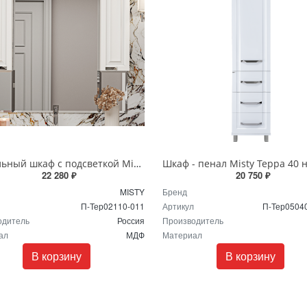
Зеркальный шкаф с подсветкой Misty Терра 110 белый П-Тер02110-011
22 280 ₽
20 750 ₽
MISTY
Бренд
П-Тер02110-011
Артикул
П-Тер0504
одитель
Россия
Производитель
ал
МДФ
Материал
В корзину
В корзину