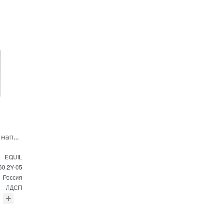
Тумба под раковину напольная EQUIL Найс 60 см tnNICE60.2Y-05 белая
EQUIL
60.2Y-05
Россия
ЛДСП