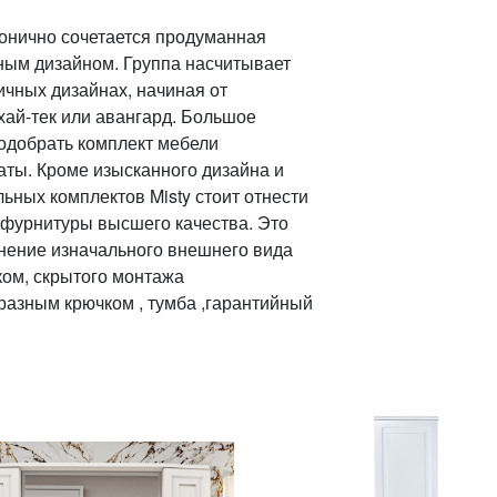
монично сочетается продуманная
ным дизайном. Группа насчитывает
чных дизайнах, начиная от
хай-тек или авангард. Большое
одобрать комплект мебели
аты. Кроме изысканного дизайна и
ьных комплектов Misty стоит отнести
фурнитуры высшего качества. Это
нение изначального внешнего вида
ком, скрытого монтажа
бразным крючком , тумба ,гарантийный