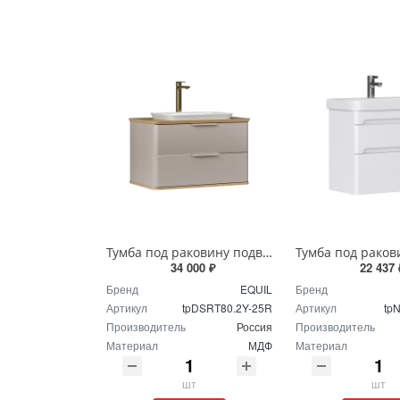
Тумба под раковину подвесная EQUIL Десерт 80.2Я/Desert 80.2Y с ручками в цвет амарок tpDSRT80.2Y-25R амарок/дуб
34 000 ₽
22 437 
Бренд
EQUIL
Бренд
Артикул
tpDSRT80.2Y-25R
Артикул
tp
Производитель
Россия
Производитель
Материал
МДФ
Материал
шт
шт