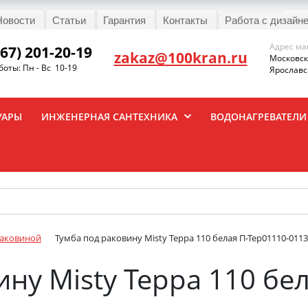
Новости
Статьи
Гарантия
Контакты
Работа с дизайн
Адрес ма
967) 201-20-19
zakaz@100kran.ru
Московска
оты: Пн - Вс 10-19
Ярославск
УАРЫ
ИНЖЕНЕРНАЯ САНТЕХНИКА
ВОДОНАГРЕВАТЕЛИ
раковиной
Тумба под раковину Misty Терра 110 белая П-Тер01110-011
ну Misty Терра 110 бе