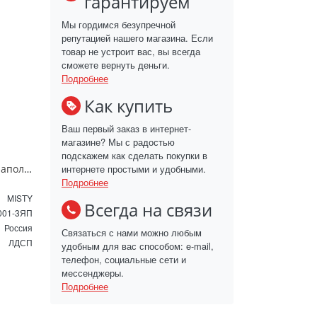
гарантируем
Мы гордимся безупречной
репутацией нашего магазина. Если
товар не устроит вас, вы всегда
сможете вернуть деньги.
Подробнее
Как купить
Ваш первый заказ в интернет-
магазине? Мы с радостью
подскажем как сделать покупки в
интернете простыми и удобными.
Шкаф - пенал Misty Терра 40 напольный правый белый П-Тер0504001-3ЯП
Подробнее
MISTY
Всегда на связи
001-3ЯП
Россия
Связаться с нами можно любым
ЛДСП
удобным для вас способом: e-mail,
телефон, социальные сети и
мессенджеры.
Подробнее