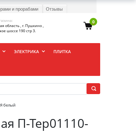
ерами и прорабами
Отзывы
газина:
0
я область , г. Пушкино ,
ое шоссе 190 стр 3.
ЭЛЕКТРИКА
ПЛИТКА
3Я белый
лая П-Тер01110-