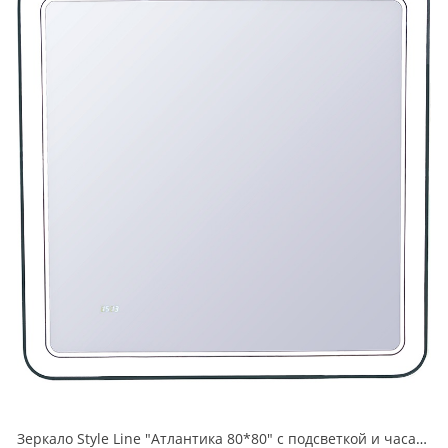
Зеркало Style Line "Атлантика 80*80" с подсветкой и часами СС-00000671