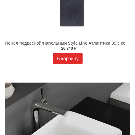
Пенал подвесной/напольный Style Line Атлантика 35 с корзиной люкс бетон темный PLUS СС-00002284
28 710 ₽
В корзину