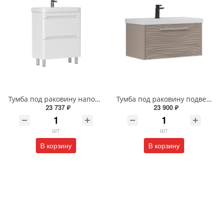
Тумба под раковину напольная EQUIL Найс 60 см tnNICE60.2Y-05 белая
Тумба под раковину подвесная EQUIL Глеам 80.1Я/Gleam 80.1Y амарок/дуб вотан tpGLEAM80.1Y-25
23 737 ₽
23 900 ₽
шт
шт
В корзину
В корзину