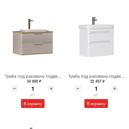
Тумба под раковину подвесная EQUIL Десерт 80.2Я/Desert 80.2Y с ручками в цвет амарок tpDSRT80.2Y-25R амарок/дуб
Тумба под раковину подвесная EQUIL Найс 70 см tpNICE70.2Y-05 белая
34 000 ₽
22 437 ₽
шт
шт
В корзину
В корзину