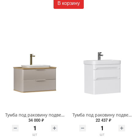
В корзину
Тумба под раковину подвесная EQUIL Десерт 80.2Я/Desert 80.2Y с ручками в цвет амарок tpDSRT80.2Y-25R амарок/дуб
Тумба под раковину подвесная EQUIL Найс 70 см tpNICE70.2Y-05 белая
34 000 ₽
22 437 ₽
шт
шт