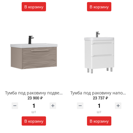
В корзину
В корзину
Тумба под раковину подвесная EQUIL Глеам 80.1Я/Gleam 80.1Y амарок/дуб вотан tpGLEAM80.1Y-25
Тумба под раковину напольная EQUIL Найс 60 см tnNICE60.2Y-05 белая
23 900 ₽
23 737 ₽
шт
шт
В корзину
В корзину