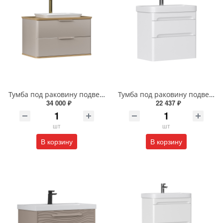
Тумба под раковину подвесная EQUIL Десерт 80.2Я/Desert 80.2Y с ручками в цвет амарок tpDSRT80.2Y-25R амарок/дуб
Тумба под раковину подвесная EQUIL Найс 70 см tpNICE70.2Y-05 белая
34 000 ₽
22 437 ₽
шт
шт
В корзину
В корзину