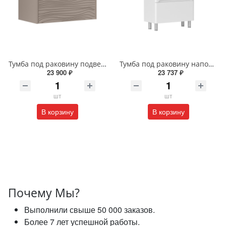
Тумба под раковину подвесная EQUIL Глеам 80.1Я/Gleam 80.1Y амарок/дуб вотан tpGLEAM80.1Y-25
Тумба под раковину напольная EQUIL Найс 60 см tnNICE60.2Y-05 белая
23 900 ₽
23 737 ₽
шт
шт
В корзину
В корзину
Почему Мы?
Выполнили свыше 50 000 заказов.
Более 7 лет успешной работы.