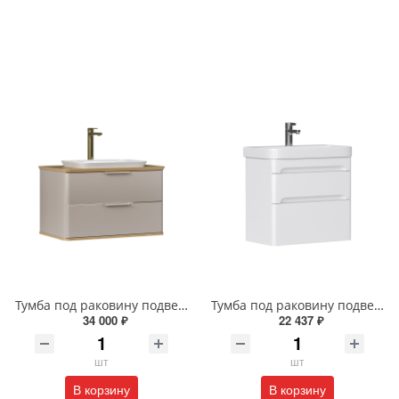
Тумба под раковину подвесная EQUIL Десерт 80.2Я/Desert 80.2Y с ручками в цвет амарок tpDSRT80.2Y-25R амарок/дуб
Тумба под раковину подвесная EQUIL Найс 70 см tpNICE70.2Y-05 белая
34 000 ₽
22 437 ₽
шт
шт
В корзину
В корзину