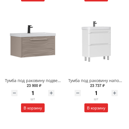
Тумба под раковину подвесная EQUIL Глеам 80.1Я/Gleam 80.1Y амарок/дуб вотан tpGLEAM80.1Y-25
Тумба под раковину напольная EQUIL Найс 60 см tnNICE60.2Y-05 белая
23 900 ₽
23 737 ₽
шт
шт
В корзину
В корзину