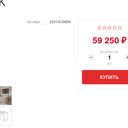
K
Артикул
EDI10C0i95K
59 250 ₽
Количество
шт
КУПИТЬ