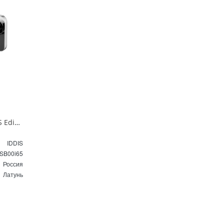
Смеситель для раковины IDDIS Edifice EDISB00i65 хром
IDDIS
SB00i65
Россия
Латунь