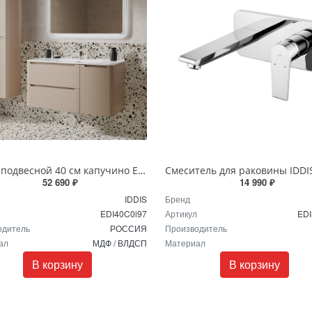
Пенал подвесной 40 см капучино Edifice IDDIS EDI40C0i97
52 690 ₽
14 990 ₽
IDDIS
Бренд
EDI40C0i97
Артикул
EDI
одитель
РОССИЯ
Производитель
ал
МДФ / ВЛДСП
Материал
В корзину
В корзину