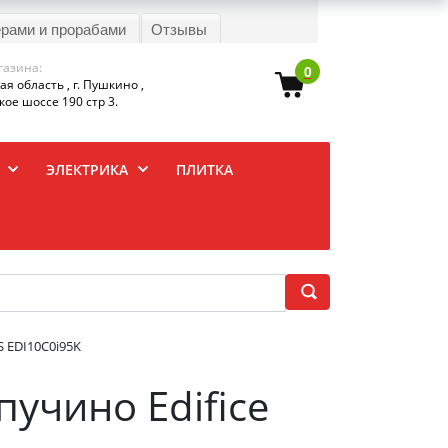
ерами и прорабами
Отзывы
газина:
0
я область , г. Пушкино ,
ое шоссе 190 стр 3.
ЭЛЕКТРИКА
ПЛИТКА
S EDI10C0i95K
пучино Edifice