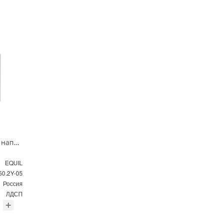
Тумба под раковину напольная EQUIL Найс 60 см tnNICE60.2Y-05 белая
EQUIL
60.2Y-05
Россия
ЛДСП