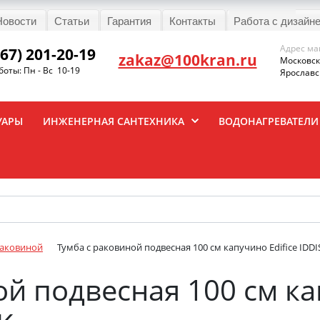
Новости
Статьи
Гарантия
Контакты
Работа с дизайн
Адрес ма
967) 201-20-19
zakaz@100kran.ru
Московска
оты: Пн - Вс 10-19
Ярославск
УАРЫ
ИНЖЕНЕРНАЯ САНТЕХНИКА
ВОДОНАГРЕВАТЕЛИ
раковиной
Тумба с раковиной подвесная 100 см капучино Edifice IDDI
й подвесная 100 см ка