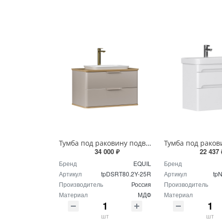
Тумба под раковину подвесная EQUIL Десерт 80.2Я/Desert 80.2Y с ручками в цвет амарок tpDSRT80.2Y-25R амарок/дуб
34 000 ₽
22 437 
Бренд
EQUIL
Бренд
Артикул
tpDSRT80.2Y-25R
Артикул
tp
Производитель
Россия
Производитель
Материал
МДФ
Материал
шт
шт