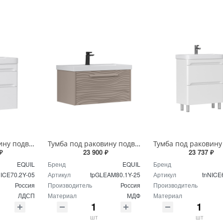
Тумба под раковину подвесная EQUIL Найс 70 см tpNICE70.2Y-05 белая
Тумба под раковину подвесная EQUIL Глеам 80.1Я/Gleam 80.1Y амарок/дуб вотан tpGLEAM80.1Y-25
₽
23 900 ₽
23 737 ₽
EQUIL
Бренд
EQUIL
Бренд
NICE70.2Y-05
Артикул
tpGLEAM80.1Y-25
Артикул
tnNICE
Россия
Производитель
Россия
Производитель
ЛДСП
Материал
МДФ
Материал
шт
шт