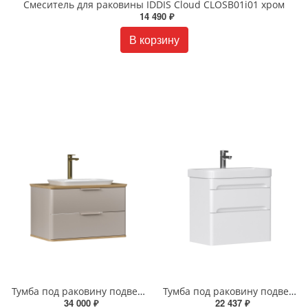
Смеситель для раковины IDDIS Cloud CLOSB01i01 хром
14 490 ₽
В корзину
Тумба под раковину подвесная EQUIL Десерт 80.2Я/Desert 80.2Y с ручками в цвет амарок tpDSRT80.2Y-25R амарок/дуб
Тумба под раковину подвесная EQUIL Найс 70 см tpNICE70.2Y-05 белая
34 000 ₽
22 437 ₽