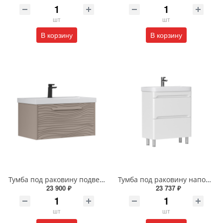
шт
шт
В корзину
В корзину
Тумба под раковину подвесная EQUIL Глеам 80.1Я/Gleam 80.1Y амарок/дуб вотан tpGLEAM80.1Y-25
Тумба под раковину напольная EQUIL Найс 60 см tnNICE60.2Y-05 белая
23 900 ₽
23 737 ₽
шт
шт