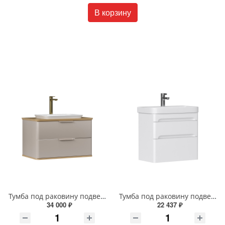
В корзину
Тумба под раковину подвесная EQUIL Десерт 80.2Я/Desert 80.2Y с ручками в цвет амарок tpDSRT80.2Y-25R амарок/дуб
Тумба под раковину подвесная EQUIL Найс 70 см tpNICE70.2Y-05 белая
34 000 ₽
22 437 ₽