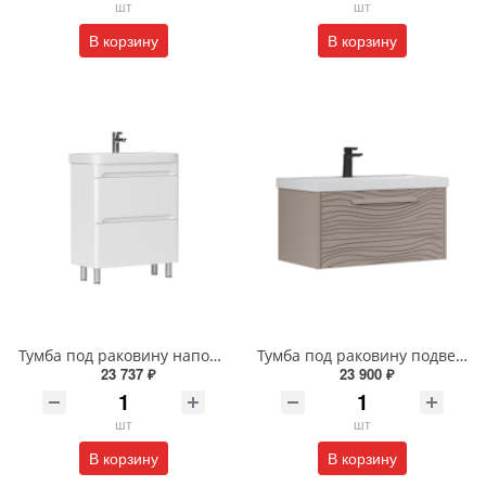
шт
шт
В корзину
В корзину
Тумба под раковину напольная EQUIL Найс 60 см tnNICE60.2Y-05 белая
Тумба под раковину подвесная EQUIL Глеам 80.1Я/Gleam 80.1Y амарок/дуб вотан tpGLEAM80.1Y-25
23 737 ₽
23 900 ₽
шт
шт
В корзину
В корзину