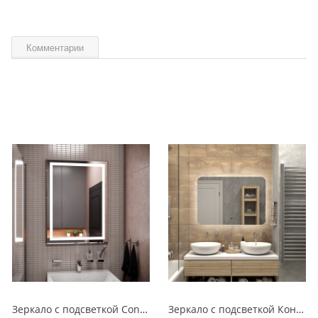
Комментарии
Зеркало с подсветкой Continent Пронто Люкс 60 х 80 см ЗЛП154
Зеркало с подсветкой Континент Burzhe Led 100х70 с бесконтактным сенсором ЗЛП398