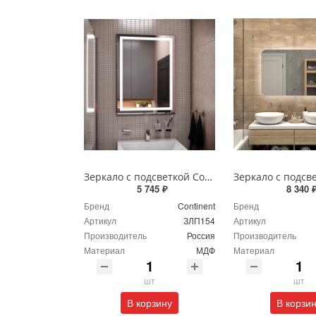
Зеркало с подсветкой Continent Пронто Люкс 60 х 80 см ЗЛП154
5 745 ₽
8 340 
Бренд
Continent
Бренд
Артикул
ЗЛП154
Артикул
Производитель
Россия
Производитель
Материал
МДФ
Материал
шт
шт
В корзину
В корзи