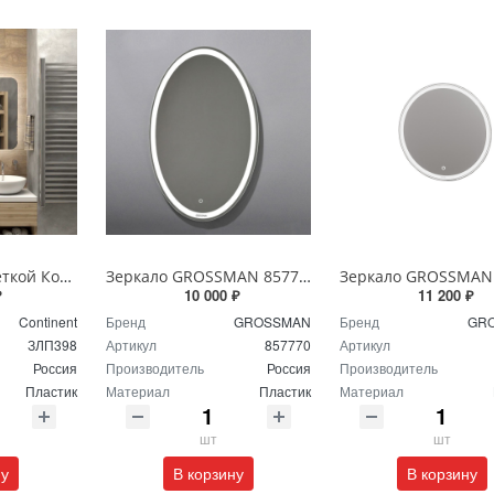
Зеркало с подсветкой Континент Burzhe Led 100х70 с бесконтактным сенсором ЗЛП398
Зеркало GROSSMAN 857770 GALAXY 570*770 с сенсорным выключателем
₽
10 000 ₽
11 200 ₽
Continent
Бренд
GROSSMAN
Бренд
GR
ЗЛП398
Артикул
857770
Артикул
Россия
Производитель
Россия
Производитель
Пластик
Материал
Пластик
Материал
шт
шт
ну
В корзину
В корзину