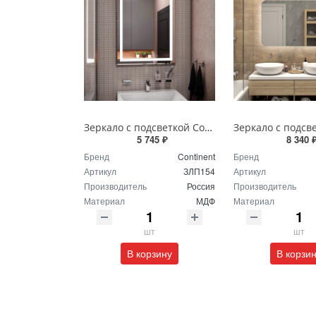
Зеркало с подсветкой Continent Пронто Люкс 60 х 80 см ЗЛП154
5 745 ₽
8 340 
Бренд
Continent
Бренд
Артикул
ЗЛП154
Артикул
Производитель
Россия
Производитель
Материал
МДФ
Материал
шт
шт
В корзину
В корзи