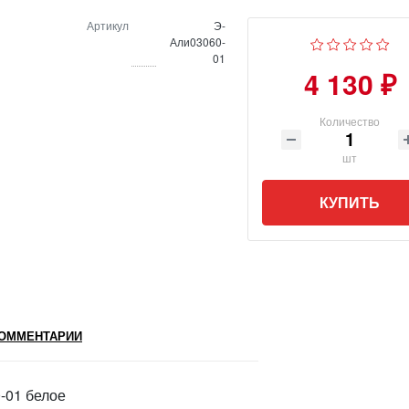
Артикул
Э-
Али03060-
01
4 130 ₽
Количество
шт
КУПИТЬ
ОММЕНТАРИИ
-01 белое