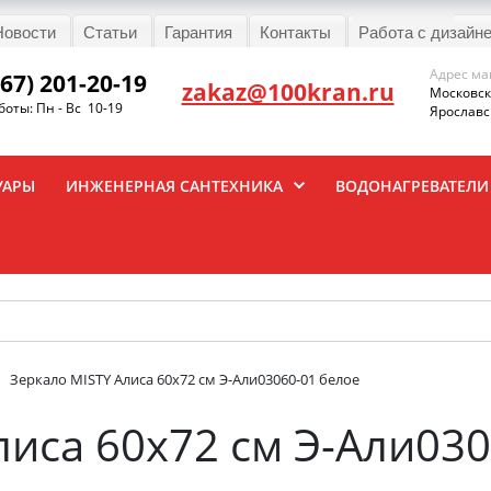
Новости
Статьи
Гарантия
Контакты
Работа с дизайн
Адрес ма
967) 201-20-19
zakaz@100kran.ru
Московска
оты: Пн - Вс 10-19
Ярославск
УАРЫ
ИНЖЕНЕРНАЯ САНТЕХНИКА
ВОДОНАГРЕВАТЕЛИ
Зеркало MISTY Алиса 60х72 см Э-Али03060-01 белое
лиса 60х72 см Э-Али030