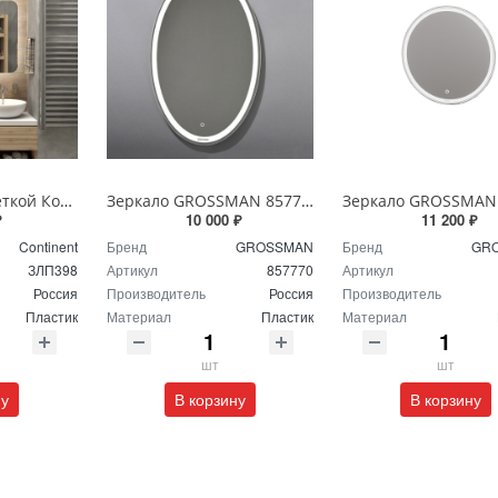
Зеркало с подсветкой Континент Burzhe Led 100х70 с бесконтактным сенсором ЗЛП398
Зеркало GROSSMAN 857770 GALAXY 570*770 с сенсорным выключателем
₽
10 000 ₽
11 200 ₽
Continent
Бренд
GROSSMAN
Бренд
GR
ЗЛП398
Артикул
857770
Артикул
Россия
Производитель
Россия
Производитель
Пластик
Материал
Пластик
Материал
шт
шт
ну
В корзину
В корзину