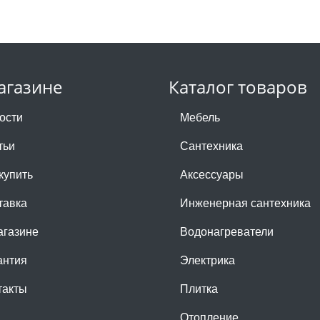
агазине
Каталог товаров
ости
Мебель
тьи
Сантехника
купить
Аксессуары
тавка
Инженерная сантехника
агазине
Водонагреватели
антия
Электрика
такты
Плитка
Отопление