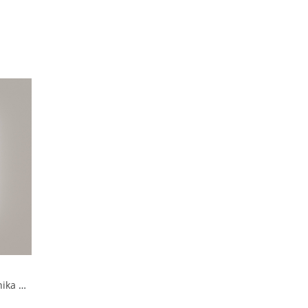
Зеркало с подсветкой 50 см Onika Магна 205024 белое