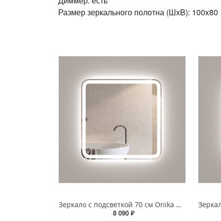
Диммер: есть
Размер зеркального полотна (ШxB): 100x80
Зеркало с подсветкой 70 см Onika Магна 207046 белое
8 090 ₽