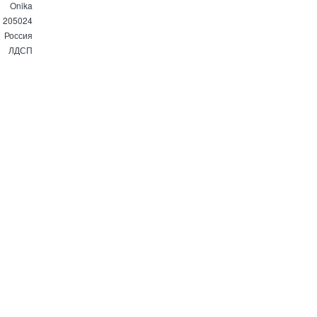
Onika
205024
Россия
ЛДСП