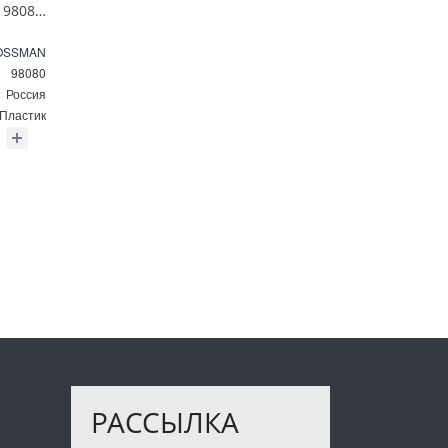
Зеркало GROSSMAN 98080 SENTO D800 800*800*45 LED с сенсорным выключателем
OSSMAN
98080
Россия
Пластик
РАССЫЛКА