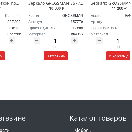
Зеркало с подсветкой Континент Burzhe Led 100х70 с бесконтактным сенсором ЗЛП398
Зеркало GROSSMAN 857770 GALAXY 570*770 с сенсорным выключателем
₽
10 000 ₽
11 200 ₽
Continent
Бренд
GROSSMAN
Бренд
GR
ЗЛП398
Артикул
857770
Артикул
Россия
Производитель
Россия
Производитель
Пластик
Материал
Пластик
Материал
шт
шт
ну
В корзину
В корзину
агазине
Каталог товаров
ости
Мебель