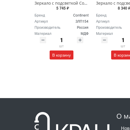
Зеркало с подсветкой Continent Пронто Люкс 60 х 80 см ЗЛП154
5 745 ₽
8 340 
Бренд
Continent
Бренд
Артикул
ЗЛП154
Артикул
Производитель
Россия
Производитель
Материал
МДФ
Материал
шт
шт
В корзину
В корзи
О м
Нов