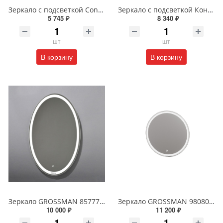
Зеркало с подсветкой Continent Пронто Люкс 60 х 80 см ЗЛП154
Зеркало с подсветкой Континент Burzhe Led 100х70 с бесконтактным сенсором ЗЛП398
5 745 ₽
8 340 ₽
шт
шт
В корзину
В корзину
Зеркало GROSSMAN 857770 GALAXY 570*770 с сенсорным выключателем
Зеркало GROSSMAN 98080 SENTO D800 800*800*45 LED с сенсорным выключателем
10 000 ₽
11 200 ₽