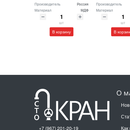
Производитель
Россия
Производитель
Материал
МДФ
Материал
шт
шт
В корзину
В корзи
О м
Нов
Ста
+7 (967) 201-20-19
Как 