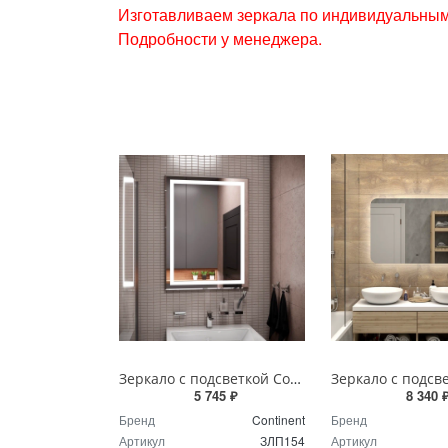
Изготавливаем зеркала по индивидуальным
Подробности у менеджера.
Зеркало с подсветкой Continent Пронто Люкс 60 х 80 см ЗЛП154
5 745 ₽
8 340 
Бренд
Continent
Бренд
Артикул
ЗЛП154
Артикул