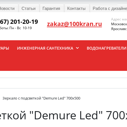
Новости
Статьи
Гарантия
Контакты
Работа с дизайн
Адрес ма
967) 201-20-19
zakaz@100kran.ru
Московска
оты: Пн - Вс 10-19
Ярославск
УАРЫ
ИНЖЕНЕРНАЯ САНТЕХНИКА
ВОДОНАГРЕВАТЕЛИ
Зеркало с подсветкой "Demure Led" 700х500
еткой "Demure Led" 700