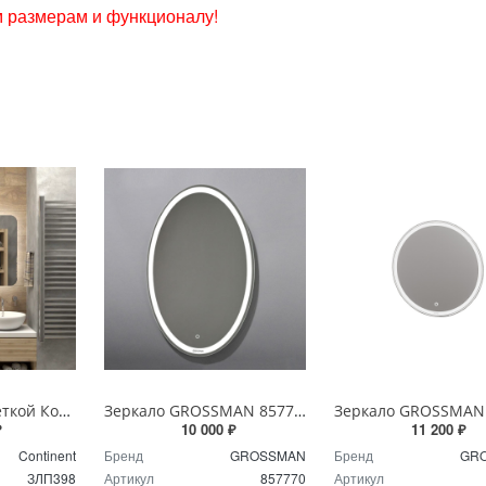
 размерам и функционалу!
Зеркало с подсветкой Континент Burzhe Led 100х70 с бесконтактным сенсором ЗЛП398
Зеркало GROSSMAN 857770 GALAXY 570*770 с сенсорным выключателем
₽
10 000 ₽
11 200 ₽
Continent
Бренд
GROSSMAN
Бренд
GR
ЗЛП398
Артикул
857770
Артикул