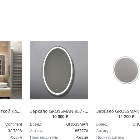
Зеркало с подсветкой Континент Burzhe Led 100х70 с бесконтактным сенсором ЗЛП398
Зеркало GROSSMAN 857770 GALAXY 570*770 с сенсорным выключателем
₽
10 000 ₽
11 200 ₽
Continent
Бренд
GROSSMAN
Бренд
GR
ЗЛП398
Артикул
857770
Артикул
Россия
Производитель
Россия
Производитель