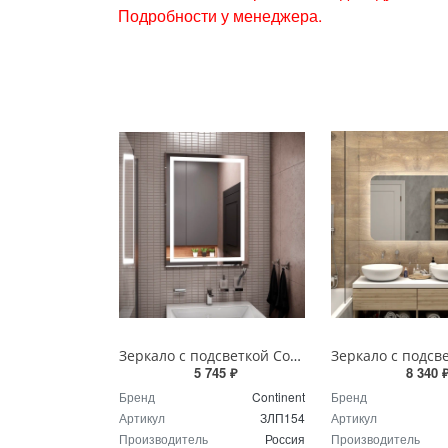
Подробности у менеджера.
Зеркало с подсветкой Continent Пронто Люкс 60 х 80 см ЗЛП154
5 745 ₽
8 340 
Бренд
Continent
Бренд
Артикул
ЗЛП154
Артикул
Производитель
Россия
Производитель