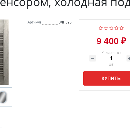
енсором, холодная по
Артикул
ЗЛП595
9 400 ₽
Количество
шт
КУПИТЬ