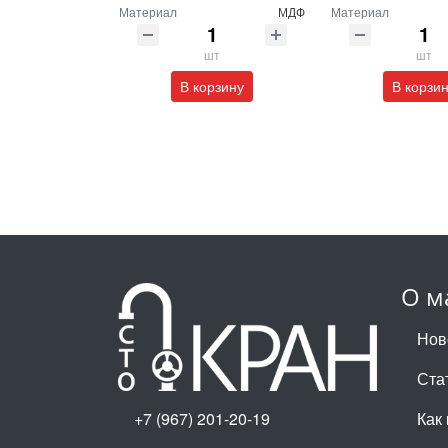
Материал
МДФ
Материал
шт
шт
В корзину
В корзи
О м
Нов
Ста
+7 (967) 201-20-19
Как 