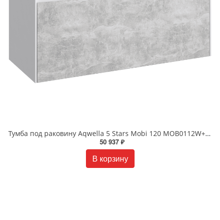
Тумба под раковину Aqwella 5 Stars Mobi 120 MOB0112W+MOB0712BS подвесная белый/бетон светлый
50 937 ₽
В корзину