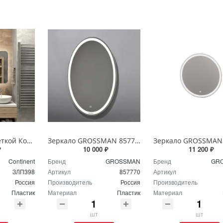
Зеркало с подсветкой Континент Burzhe Led 100х70 с бесконтактным сенсором ЗЛП398
Зеркало GROSSMAN 857770 GALAXY 570*770 с сенсорным выключателем
₽
10 000 ₽
11 200 ₽
Continent
Бренд
GROSSMAN
Бренд
GR
ЗЛП398
Артикул
857770
Артикул
Россия
Производитель
Россия
Производитель
Пластик
Материал
Пластик
Материал
шт
шт