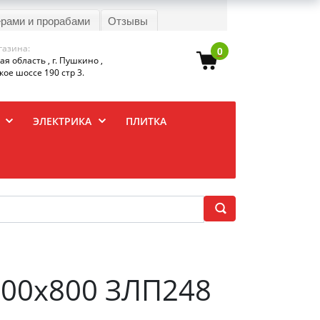
ерами и прорабами
Отзывы
газина:
0
я область , г. Пушкино ,
ое шоссе 190 стр 3.
ЭЛЕКТРИКА
ПЛИТКА
 600x800 ЗЛП248