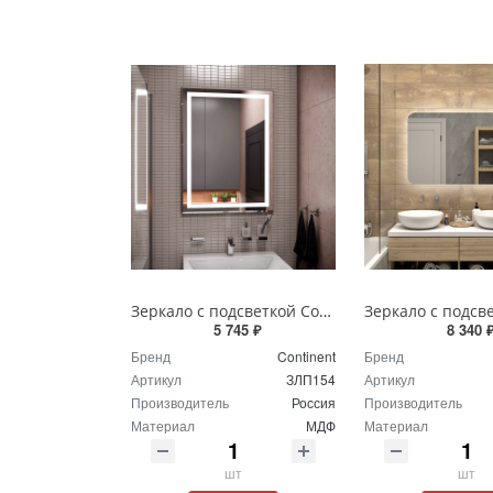
Зеркало с подсветкой Continent Пронто Люкс 60 х 80 см ЗЛП154
5 745 ₽
8 340 
Бренд
Continent
Бренд
Артикул
ЗЛП154
Артикул
Производитель
Россия
Производитель
Материал
МДФ
Материал
шт
шт