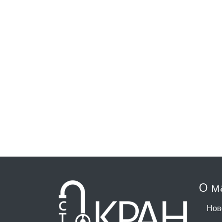
О м
Нов