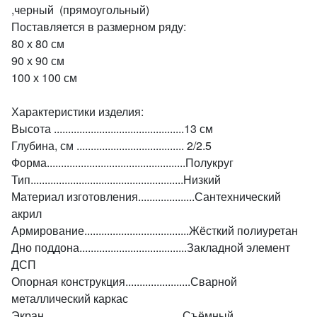
,черный (прямоугольный)
Поставляется в размерном ряду:
80 х 80 см
90 х 90 см
100 х 100 см
Характеристики изделия:
Высота ..............................................13 см
Глубина, см ...................................... 2/2.5
Форма.................................................Полукруг
Тип......................................................Низкий
Материал изготовления....................Сантехнический
акрил
Армирование.....................................Жёсткий полиуретан
Дно поддона......................................Закладной элемент
ДСП
Опорная конструкция.......................Сварной
металлический каркас
Экран.................................................Съёмный