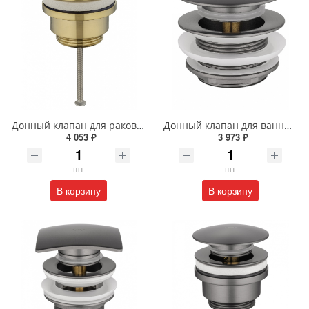
Донный клапан для раковины Wonzon & Woghand WW-88SS07-BG брашированное золото
Донный клапан для ванны Wonzon & Woghand WW-SS105-BGM темный графит
4 053 ₽
3 973 ₽
шт
шт
В корзину
В корзину