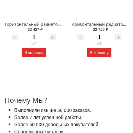
Горизонтальный радиатор с боковым подключением напольный Arbiola Gorizont Liner HZ 91554 150 х 28 см черный
Горизонтальный радиатор с боковым подключением напольный Arbiola Gorizont Liner HZ 91545 125 х 28 см черный
23 427 ₽
22 755 ₽
шт
шт
В корзину
В корзину
Почему Мы?
Выполнили свыше 50 000 заказов.
Более 7 лет успешной работы.
Более 50 000 довольных покупателей.
Современные модели.