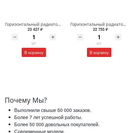
Горизонтальный радиатор с боковым подключением напольный Arbiola Gorizont Liner HZ 91554 150 х 28 см черный
Горизонтальный радиатор с боковым подключением напольный Arbiola Gorizont Liner HZ 91545 125 х 28 см черный
23 427 ₽
22 755 ₽
шт
шт
В корзину
В корзину
Почему Мы?
Выполнили свыше 50 000 заказов.
Более 7 лет успешной работы.
Более 50 000 довольных покупателей.
Современные модели.