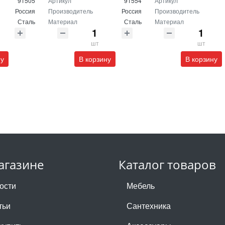
91505
Артикул
91554
Артикул
Россия
Производитель
Россия
Производитель
Сталь
Материал
Сталь
Материал
шт
шт
ну
В корзину
В корзину
агазине
Каталог товаров
ости
Мебель
тьи
Сантехника