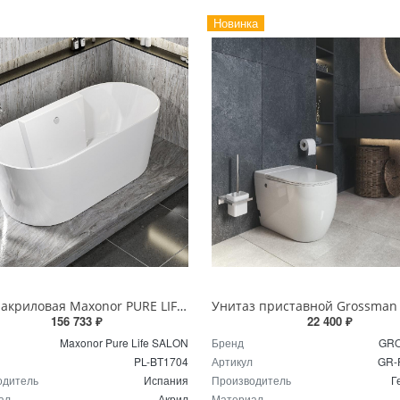
Новинка
Ванна акриловая Maxonor PURE LIFE SALON 170 х 75 см PL-BT1704 белая
156 733 ₽
22 400 ₽
Maxonor Pure Life SALON
Бренд
GR
PL-BT1704
Артикул
GR-
одитель
Испания
Производитель
Г
ал
Акрил
Материал