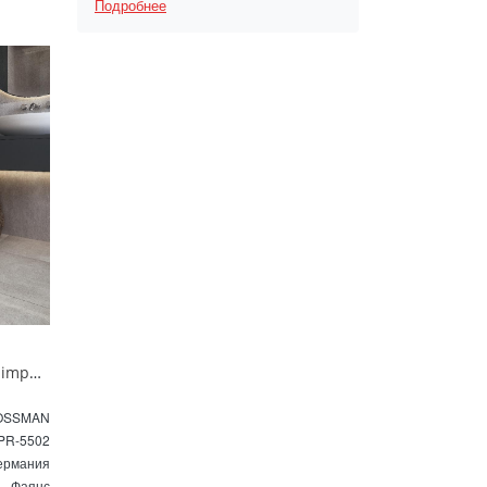
Подробнее
Унитаз приставной Grossman impuls GR-PR-5502 безободковый белый
OSSMAN
PR-5502
ермания
Фаянс