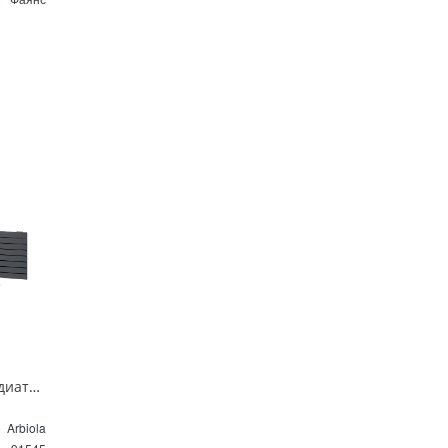
Горизонтальный радиатор с боковым подключением напольный Arbiola Gorizont Liner HZ 91545 125 х 28 см черный
Arbiola