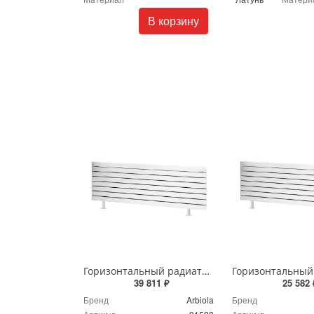
В корзину
Горизонтальный радиатор с боковым подключением напольный Arbiola Gorizont Liner HZ 91598 250 х 28 см белый
39 811 ₽
25 582 
Бренд
Arbiola
Бренд