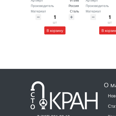
Артикул
91598
Артикул
Производитель
Россия
Производитель
Материал
Сталь
Материал
шт
шт
В корзину
В корзи
О м
Нов
Ста