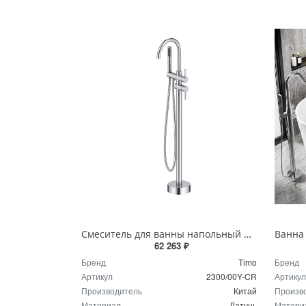
Смеситель для ванны напольный TIMO Saona 2300/00Y-CR хром
62 263 ₽
Бренд
Timo
Бренд
Артикул
2300/00Y-CR
Артикул
Производитель
Китай
Произв
Материал
Латунь
Матери