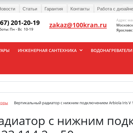
Новости
Статьи
Гарантия
Контакты
Работа с дизайн
Адрес ма
967) 201-20-19
zakaz@100kran.ru
Московска
оты: Пн - Вс 10-19
Ярославск
УАРЫ
ИНЖЕНЕРНАЯ САНТЕХНИКА
ВОДОНАГРЕВАТЕЛИ
торы
Вертикальный радиатор с нижним подключением Arbiola Iris V 1
адиатор с нижним по