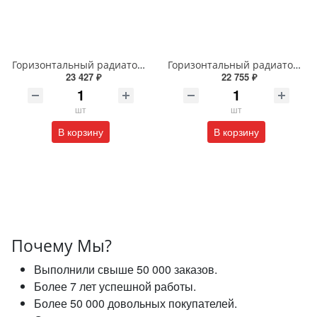
Горизонтальный радиатор с боковым подключением напольный Arbiola Gorizont Liner HZ 91554 150 х 28 см черный
Горизонтальный радиатор с боковым подключением напольный Arbiola Gorizont Liner HZ 91545 125 х 28 см черный
23 427 ₽
22 755 ₽
шт
шт
В корзину
В корзину
Почему Мы?
Выполнили свыше 50 000 заказов.
Более 7 лет успешной работы.
Более 50 000 довольных покупателей.