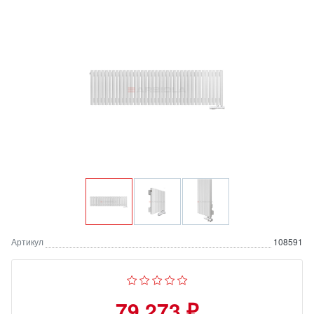
Артикул
108591
79 273 ₽