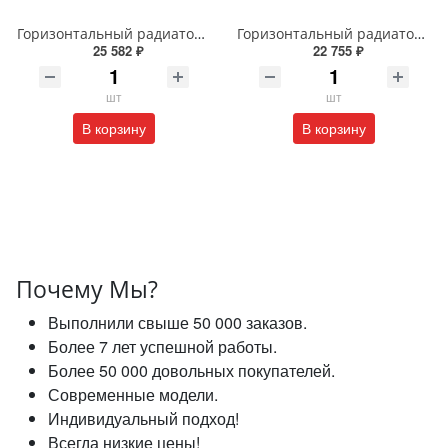
Горизонтальный радиатор с боковым подключением напольный Arbiola Gorizont Liner HZ 91505 50 х 48 см белый
Горизонтальный радиатор с боковым подключением напольный Arbiola Gorizont Liner HZ 91545 125 х 28 см черный
25 582 ₽
22 755 ₽
шт
шт
В корзину
В корзину
Почему Мы?
Выполнили свыше 50 000 заказов.
Более 7 лет успешной работы.
Более 50 000 довольных покупателей.
Современные модели.
Индивидуальный подход!
Всегда низкие цены!