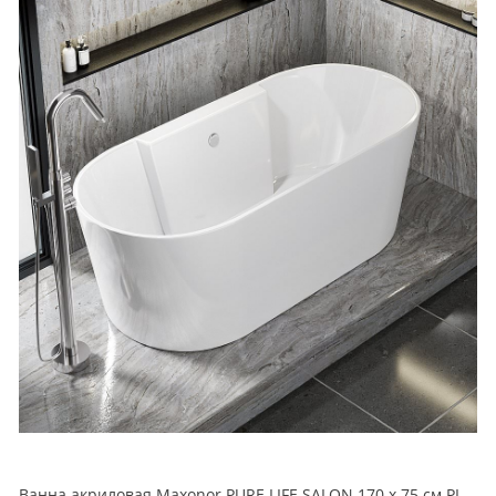
Ванна акриловая Maxonor PURE LIFE SALON 170 х 75 см PL-BT1704 белая