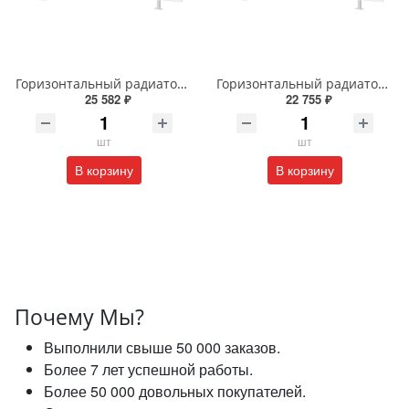
Горизонтальный радиатор с боковым подключением напольный Arbiola Gorizont Liner HZ 91505 50 х 48 см белый
Горизонтальный радиатор с боковым подключением напольный Arbiola Gorizont Liner HZ 91544 125 х 28 см белый
25 582 ₽
22 755 ₽
шт
шт
В корзину
В корзину
Почему Мы?
Выполнили свыше 50 000 заказов.
Более 7 лет успешной работы.
Более 50 000 довольных покупателей.