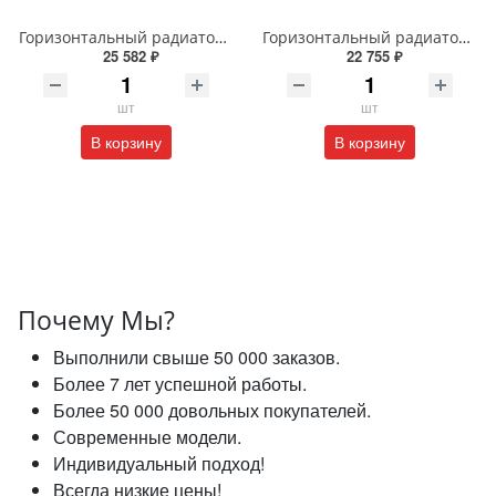
Горизонтальный радиатор с боковым подключением напольный Arbiola Gorizont Liner HZ 91505 50 х 48 см белый
Горизонтальный радиатор с боковым подключением напольный Arbiola Gorizont Liner HZ 91545 125 х 28 см черный
25 582 ₽
22 755 ₽
шт
шт
В корзину
В корзину
Почему Мы?
Выполнили свыше 50 000 заказов.
Более 7 лет успешной работы.
Более 50 000 довольных покупателей.
Современные модели.
Индивидуальный подход!
Всегда низкие цены!