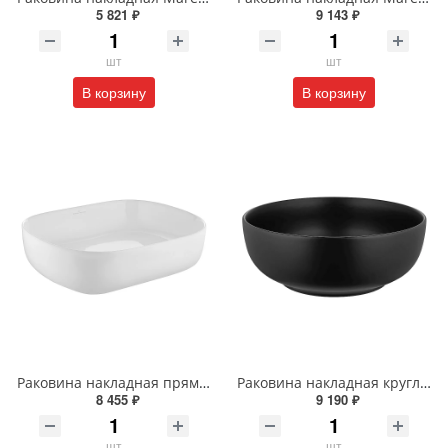
5 821 ₽
9 143 ₽
шт
шт
В корзину
В корзину
Раковина накладная прямоугольная Wonzon & Woghand TAHOE WW-RN41286-GW белая глянцевая
Раковина накладная круглая Wonzon & Woghand ERIE WW-RN4076-MB черная матовая
8 455 ₽
9 190 ₽
шт
шт