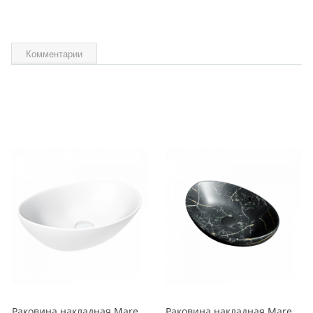
Комментарии
Раковина накладная Maretti Eleganza EN13NS87-740 41 см белая
Раковина накладная Maretti Eleganza EN13NS48-560MR 59 см черная мраморная