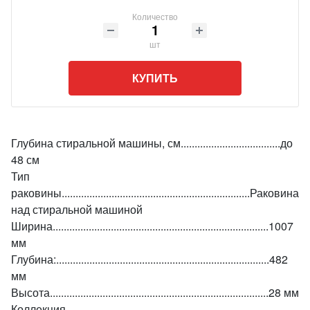
Количество
шт
КУПИТЬ
Глубина стиральной машины, см....................................до
48 см
Тип
раковины....................................................................Раковина
над стиральной машиной
Ширина..............................................................................1007
мм
Глубина:.............................................................................482
мм
Высота...............................................................................28 мм
Коллекция