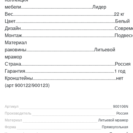
мебели............................................................Лидер
Вес.....................................................................................22 кг
Цвет....................................................................................Белый
Дизайн...............................................................................С
Монтаж..............................................................................Подв
Материал
раковины.........................................................Литьевой
мрамор
Страна...............................................................................Россия
Гарантия...........................................................................1 год
Кронштейны......................................................................нет
(арт 900122/900123)
Артикул
900106N
Производитель
Россия
Материал
Литьевой мрамор
Форма
Прямоугольная