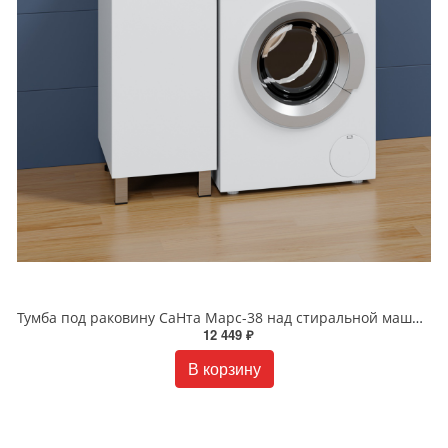
Тумба под раковину СаНта Марс-38 над стиральной машиной, напольная 700221 .(ум.Лидер 1000 литой мрамор)
12 449 ₽
В корзину