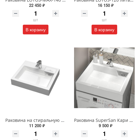
22 450 ₽
16 150 ₽
шт
шт
В корзину
В корзину
Раковина на стиральную машину Reflexion Tetra RF6050TE 60 х 50 см белая
Раковина SuperSan Кари 60 x 55 см над стиральной машиной Kar-D1
11 200 ₽
9 500 ₽
шт
шт