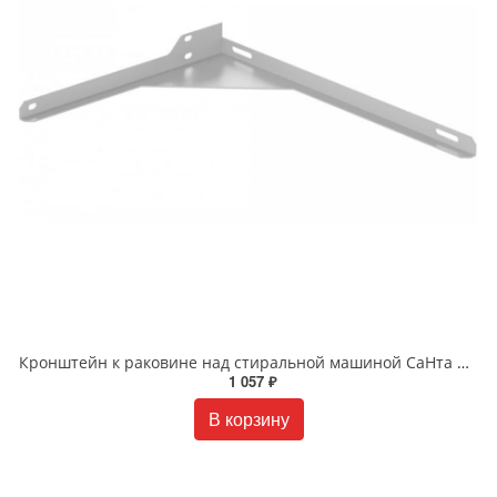
Кронштейн к раковине над стиральной машиной СаНта правый 900122
1 057 ₽
В корзину