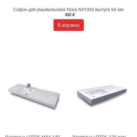
Сифон для умывальника Nova NV1050 выпуск 64 мм
450 ₽
В корзину
Раковина LOTOS-MAX-140 литьевой мрамор левая/правая LOTOS-MAX-140
Раковина LOTOS-120 литьевой мрамор левая/правая белая LOTOS-120