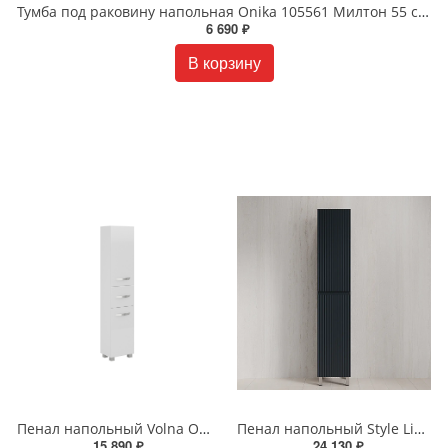
Тумба под раковину напольная Onika 105561 Милтон 55 см белая
6 690 ₽
В корзину
Пенал напольный Volna Onda 40 tpONDA80.2Y-01 белый
Пенал напольный Style Line МАРОККО 36 см ЛС-00002512 графит
15 890 ₽
24 130 ₽