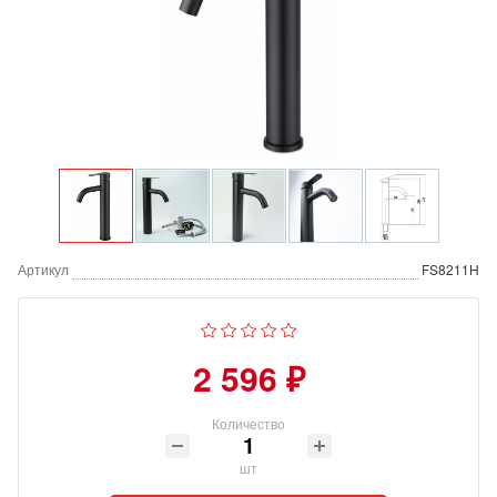
Артикул
FS8211H
2 596 ₽
Количество
шт