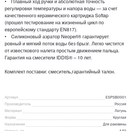
• Плавный ход ручки и абсолютная точность
регулировки температуры и напора воды — за счет
качественного керамического картриджа Softap
(прошел тестирование на жизненный цикл по
европейскому стандарту EN817).
• Cиликоновый аэратор Neoperl® гарантирует
ровный и мягкий поток воды без брызг. Легко чистится
от известкового налета простым движением пальца.
Гарантия на смесители IDDIS® – 10 лет.
Комплект поставки: смеситель,гарантийный талон.
Артикул
ESPSB00i01
Производитель
Россия
Материал
Латунь
Форма
Круглая
Назначение
Для раковины
Ширина, см
4,50