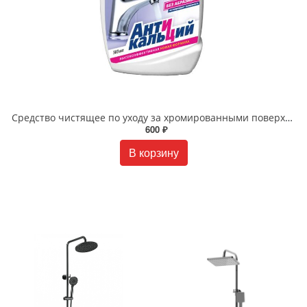
Cредство чистящее по уходу за хромированными поверхностями Lemark "АНТИКАЛЬЦИЙ", 500 мл LM8901A
600 ₽
В корзину