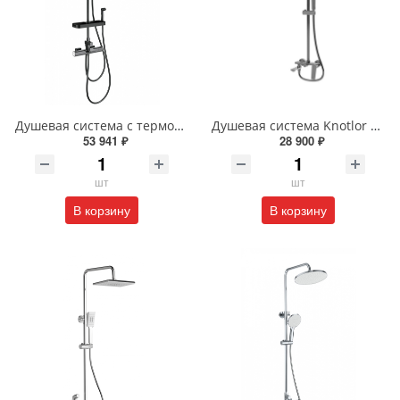
Душевая система с термостатом Wonzon & Woghand WW-C3017-A1-BGG темный графит
Душевая система Knotlor MUSE KN-62/GM вороненая сталь
53 941 ₽
28 900 ₽
шт
шт
В корзину
В корзину