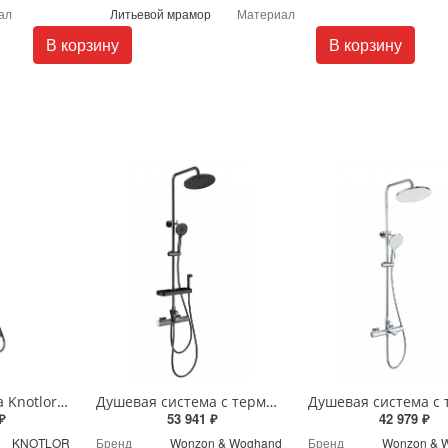
ал
Литьевой мрамор
Материал
В корзину
В корзину
Душевая система Knotlor MUSE KN-62/GM вороненая сталь
Душевая система с термостатом Wonzon & Woghand WW-C3017-A1-BGG темный графит
₽
53 941 ₽
42 979 ₽
KNOTLOR
Бренд
Wonzon & Woghand
Бренд
Wonzon & 