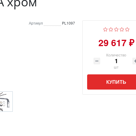
A хром
Артикул
PL1097
29 617 ₽
Количество
шт
КУПИТЬ