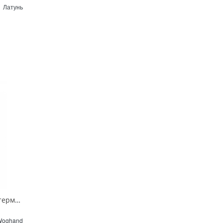
Латунь
Душевая система с термостатом Wonzon & Woghand SOLID WW-C3011-A-CR хром
Woghand