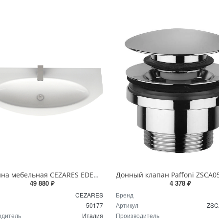
Раковина мебельная CEZARES EDEN 92 см 50177 Bianco белая
49 880 ₽
4 378 ₽
CEZARES
Бренд
50177
Артикул
ZSC
одитель
Италия
Производитель