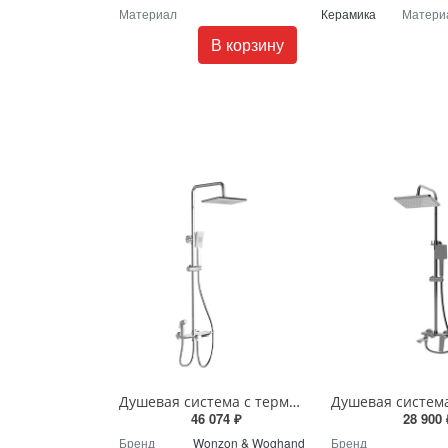
Материал
Керамика
Матери
В корзину
Душевая система с термостатом Wonzon & Woghand WW-B3310-CR хром
46 074 ₽
28 900 
Бренд
Wonzon & Woghand
Бренд