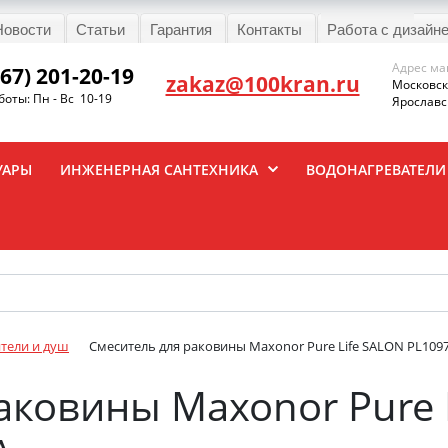
Новости
Статьи
Гарантия
Контакты
Работа с дизайн
Адрес ма
967) 201-20-19
zakaz@100kran.ru
Московска
оты: Пн - Вс 10-19
Ярославск
УАРЫ
ИНЖЕНЕРНАЯ САНТЕХНИКА
ВОДОНАГРЕВАТЕЛИ
тели и душ
Смеситель для раковины Maxonor Pure Life SALON PL10
аковины Maxonor Pure 