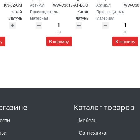
KN-62/GM
Артикул
WW-C3017-A1-BGG
Артикул
WW-C30
Китай
Производитель
Китай
Производитель
Латунь
Материал
Латунь
Материал
шт
шт
ну
В корзину
В корзину
агазине
Каталог товаров
ости
Мебель
тьи
Сантехника