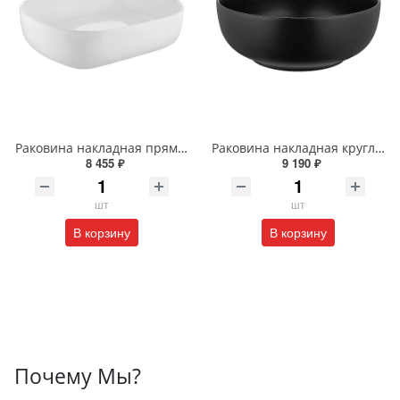
Раковина накладная прямоугольная Wonzon & Woghand TAHOE WW-RN41286-GW белая глянцевая
Раковина накладная круглая Wonzon & Woghand ERIE WW-RN4076-MB черная матовая
8 455 ₽
9 190 ₽
шт
шт
В корзину
В корзину
Почему Мы?