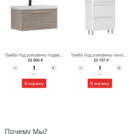
Тумба под раковину подвесная EQUIL Глеам 80.1Я/Gleam 80.1Y амарок/дуб вотан tpGLEAM80.1Y-25
Тумба под раковину напольная EQUIL Найс 60 см tnNICE60.2Y-05 белая
23 900 ₽
23 737 ₽
шт
шт
В корзину
В корзину
Почему Мы?