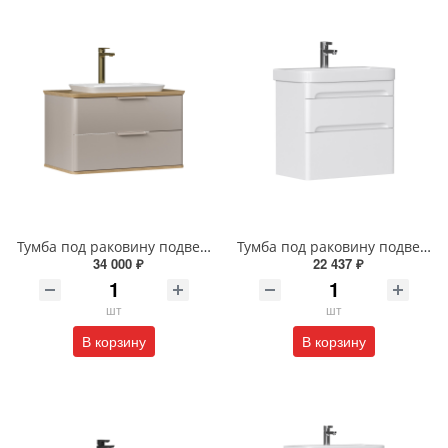
Тумба под раковину подвесная EQUIL Десерт 80.2Я/Desert 80.2Y с ручками в цвет амарок tpDSRT80.2Y-25R амарок/дуб
Тумба под раковину подвесная EQUIL Найс 70 см tpNICE70.2Y-05 белая
34 000 ₽
22 437 ₽
шт
шт
В корзину
В корзину