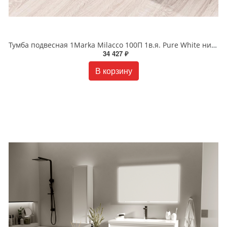
Тумба подвесная 1Marka Milacco 100П 1в.я. Pure White нижняя У83577
34 427 ₽
В корзину