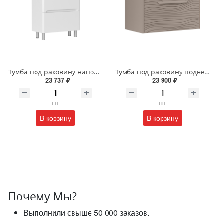
Тумба под раковину напольная EQUIL Найс 60 см tnNICE60.2Y-05 белая
Тумба под раковину подвесная EQUIL Глеам 80.1Я/Gleam 80.1Y амарок/дуб вотан tpGLEAM80.1Y-25
23 737 ₽
23 900 ₽
шт
шт
В корзину
В корзину
Почему Мы?
Выполнили свыше 50 000 заказов.