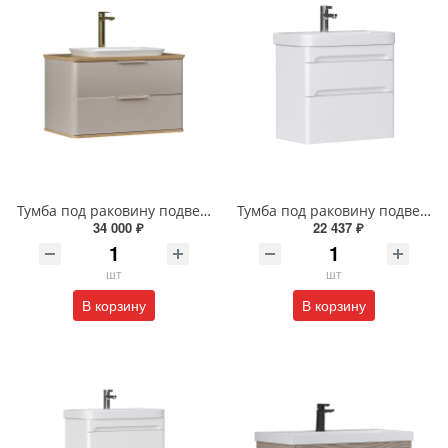
Тумба под раковину подвесная EQUIL Десерт 80.2Я/Desert 80.2Y с ручками в цвет амарок tpDSRT80.2Y-25R амарок/дуб
Тумба под раковину подвесная EQUIL Найс 70 см tpNICE70.2Y-05 белая
34 000 ₽
22 437 ₽
шт
шт
В корзину
В корзину