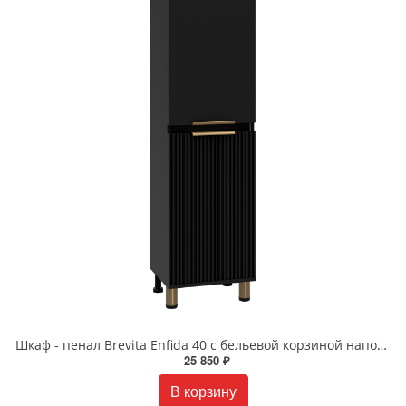
Шкаф - пенал Brevita Enfida 40 с бельевой корзиной напольный/подвесной правый черный ENF-05040-020БкP
25 850 ₽
В корзину