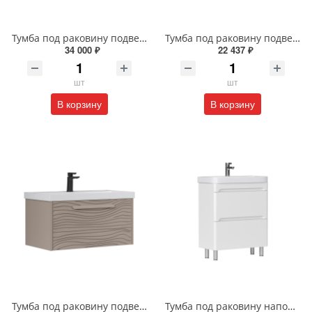
Тумба под раковину подвесная EQUIL Десерт 80.2Я/Desert 80.2Y с ручками в цвет амарок tpDSRT80.2Y-25R амарок/дуб
Тумба под раковину подвесная EQUIL Найс 70 см tpNICE70.2Y-05 белая
34 000 ₽
22 437 ₽
шт
шт
В корзину
В корзину
Тумба под раковину подвесная EQUIL Глеам 80.1Я/Gleam 80.1Y амарок/дуб вотан tpGLEAM80.1Y-25
Тумба под раковину напольная EQUIL Найс 60 см tnNICE60.2Y-05 белая