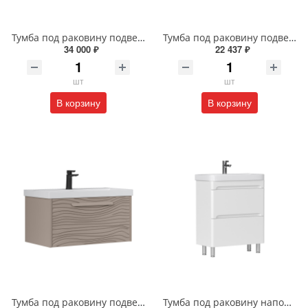
Тумба под раковину подвесная EQUIL Десерт 80.2Я/Desert 80.2Y с ручками в цвет амарок tpDSRT80.2Y-25R амарок/дуб
Тумба под раковину подвесная EQUIL Найс 70 см tpNICE70.2Y-05 белая
34 000 ₽
22 437 ₽
шт
шт
В корзину
В корзину
Тумба под раковину подвесная EQUIL Глеам 80.1Я/Gleam 80.1Y амарок/дуб вотан tpGLEAM80.1Y-25
Тумба под раковину напольная EQUIL Найс 60 см tnNICE60.2Y-05 белая