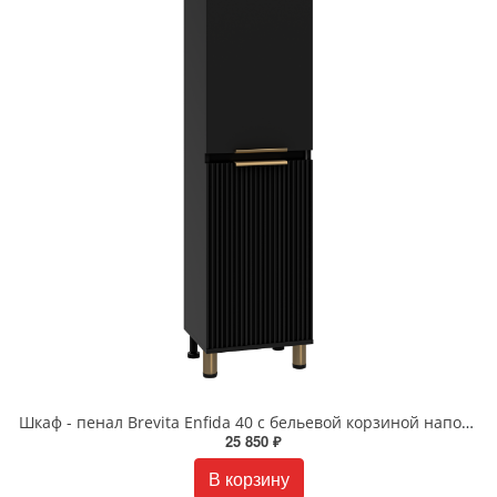
Шкаф - пенал Brevita Enfida 40 с бельевой корзиной напольный/подвесной правый черный ENF-05040-020БкP
25 850 ₽
В корзину