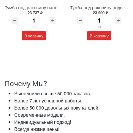
Тумба под раковину напольная EQUIL Найс 60 см tnNICE60.2Y-05 белая
Тумба под раковину подвесная EQUIL Глеам 80.1Я/Gleam 80.1Y амарок/дуб вотан tpGLEAM80.1Y-25
23 737 ₽
23 900 ₽
шт
шт
В корзину
В корзину
Почему Мы?
Выполнили свыше 50 000 заказов.
Более 7 лет успешной работы.
Более 50 000 довольных покупателей.
Современные модели.
Индивидуальный подход!
Всегда низкие цены!