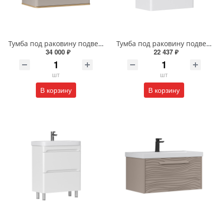
Тумба под раковину подвесная EQUIL Десерт 80.2Я/Desert 80.2Y с ручками в цвет амарок tpDSRT80.2Y-25R амарок/дуб
Тумба под раковину подвесная EQUIL Найс 70 см tpNICE70.2Y-05 белая
34 000 ₽
22 437 ₽
шт
шт
В корзину
В корзину